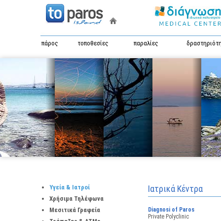
πάρος
τοποθεσίες
παραλίες
δραστηριότ
Υγεία & Ιατροί
Ιατρικά Κέντρα
Χρήσιμα Τηλέφωνα
Μεσιτικά Γραφεία
Diagnosi of Paros
Private Polyclinic