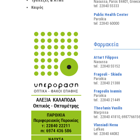
Τράπεζες & ATMs
Naoussa, Paros 84401, Greec
tel: 22840 55333
Καιρός
Public Health Center
Paroikia
tel: 22843 60000
Φαρμακεία
Attart Filippos
Naoussa
tel.: 22840 55152
Fragouli - Skiada
Paroikia
tel.: 22840 21388
Fragoulis Ioannis
Paroikia
tel.: 22840 21449
Theofanis Vasilis
Marpissa
tel.: 22840 41810, 698776615
Vlassiadi Nena
Lefkes
tel: 22840 44082